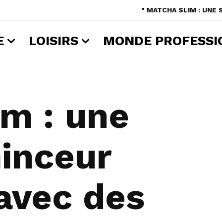
" MATCHA SLIM : UNE
E
LOISIRS
MONDE PROFESSI
im : une
minceur
avec des