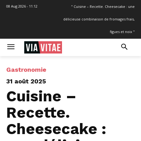
08 Aug 2026 - 11:12
" Cuisine – Recette. Cheesecake : une
délicieuse combinaison de fromages frais,
figues et noix "
Gastronomie
31 août 2025
Cuisine –
Recette.
Cheesecake :