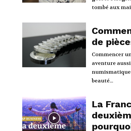
tombé aux main
Comment
de pièce
Commencer une 
aventure aussi
numismatique et
beauté...
La Franc
deuxième
pourquo