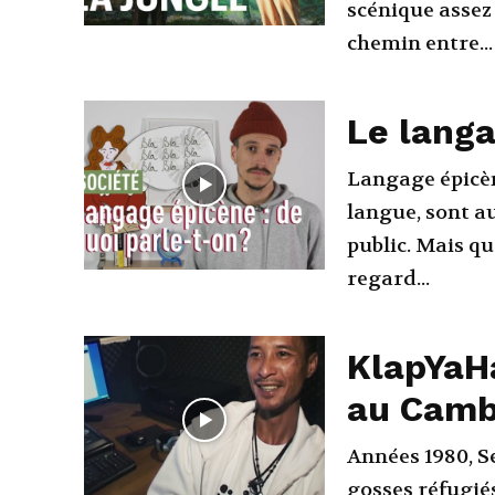
scénique assez 
chemin entre...
Le langa
Langage épicèn
langue, sont au
public. Mais q
regard...
KlapYaH
au Cam
Années 1980, Se
gosses réfugié