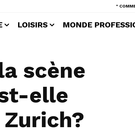
" COMME
E
LOISIRS
MONDE PROFESSI
a scène
st-elle
à Zurich?