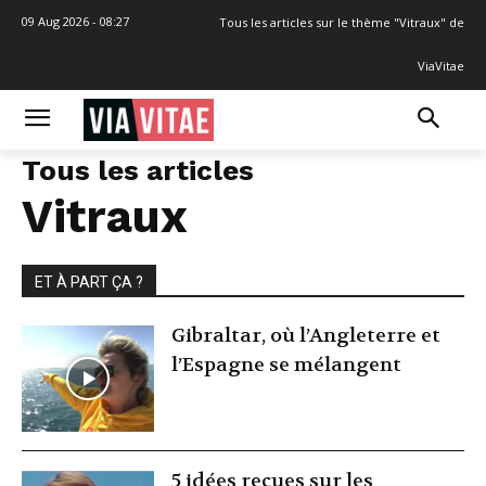
09 Aug 2026 - 08:27
Tous les articles sur le thème "Vitraux" de
ViaVitae
Tous les articles
Vitraux
ET À PART ÇA ?
Gibraltar, où l’Angleterre et
l’Espagne se mélangent
5 idées reçues sur les