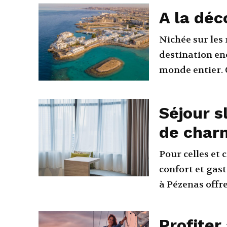
A la dé
Nichée sur les
destination en
monde entier. C
Séjour s
de charm
Pour celles et
confort et gas
à Pézenas offr
Profite