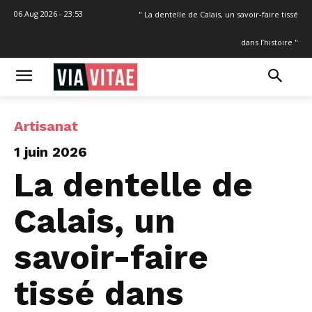
06 Aug 2026 - 23:53
" La dentelle de Calais, un savoir-faire tissé
dans l’histoire "
Artisanat
1 juin 2026
La dentelle de
Calais, un
savoir-faire
tissé dans