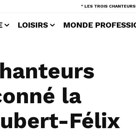
" LES TROIS CHANTEURS 
E
LOISIRS
MONDE PROFESSI
chanteurs
çonné la
ubert-Félix