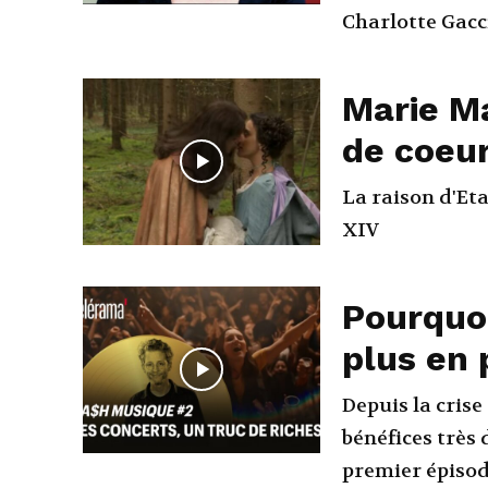
Charlotte Gacci
Marie Ma
de coeur
La raison d'Eta
XIV
Pourquoi
plus en 
Depuis la cris
bénéfices très 
premier épisode