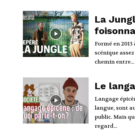
La Jungl
foisonna
Formé en 2013 
scénique assez 
chemin entre...
Le langa
Langage épicèn
langue, sont au
public. Mais q
regard...