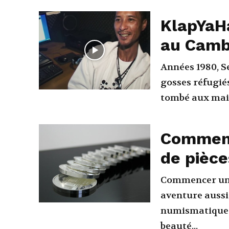
KlapYaH
au Cam
Années 1980, Se
gosses réfugié
tombé aux main
Comment
de pièce
Commencer une 
aventure aussi
numismatique et
beauté...