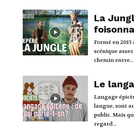
La Jungl
foisonna
Formé en 2013 
scénique assez 
chemin entre...
Le langa
Langage épicèn
langue, sont au
public. Mais q
regard...