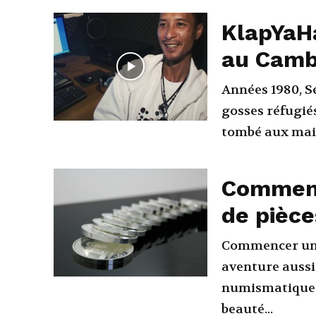
KlapYaH
au Cam
Années 1980, Se
gosses réfugié
tombé aux main
Comment
de pièce
Commencer une 
aventure aussi
numismatique et
beauté...