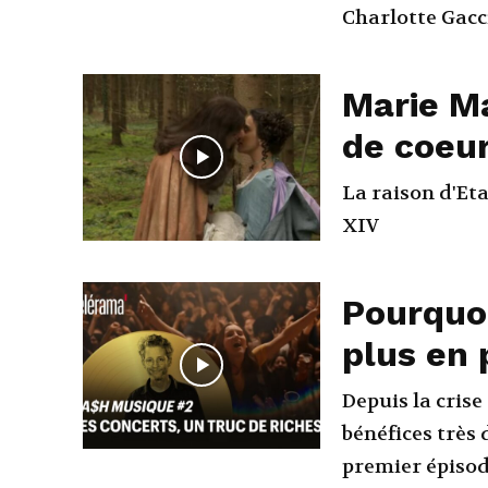
Charlotte Gacci
Marie Ma
de coeur
La raison d'Eta
XIV
Pourquoi
plus en 
Depuis la cris
bénéfices très 
premier épisode