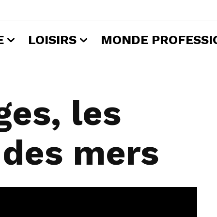
E
LOISIRS
MONDE PROFESSI
es, les
 des mers