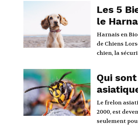
Les 5 Bi
le Harna
Harnais en Bio
de Chiens Lorsqu'il s'agit de choisir un harnais pour votre
chien, la sécurit
Qui sont
asiatiqu
Le frelon asia
2000, est deve
seulement pour 