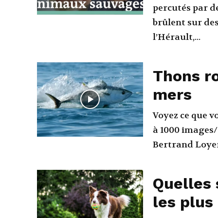
percutés par de
brûlent sur des lignes
l’Hérault,...
Thons ro
mers
Voyez ce que v
à 1000 images/s
Bertrand Loye
Quelles 
les plus