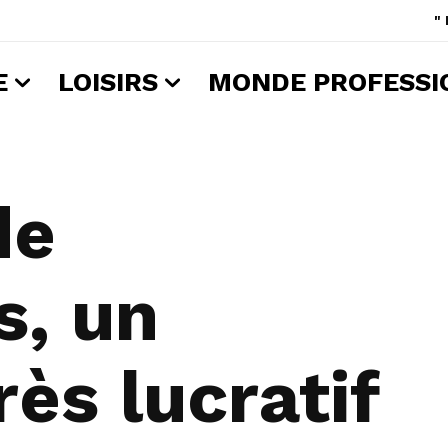
"
E
LOISIRS
MONDE PROFESSI
de
s, un
rès lucratif