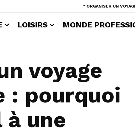
" ORGANISER UN VOYAGE
E
LOISIRS
MONDE PROFESSI
 un voyage
e : pourquoi
l à une