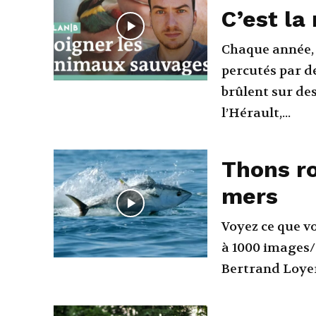
C’est la
Chaque année, 
percutés par de
brûlent sur des lignes
l’Hérault,...
Thons ro
mers
Voyez ce que v
à 1000 images/s
Bertrand Loye