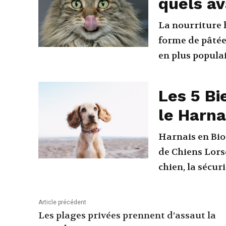
quels a
La nourriture 
forme de pâtées
en plus populai
Les 5 Bi
le Harna
Harnais en Bio
de Chiens Lorsqu'il s'agit de choisir un harnais pour votre
chien, la sécurit
Article précédent
Les plages privées prennent d’assaut la