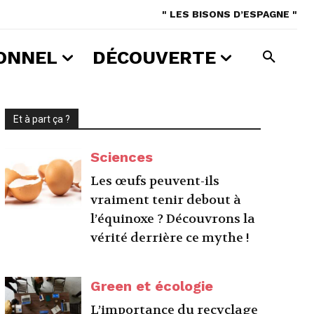
" LES BISONS D’ESPAGNE "
ONNEL
DÉCOUVERTE
Et à part ça ?
Sciences
Les œufs peuvent-ils
vraiment tenir debout à
l’équinoxe ? Découvrons la
vérité derrière ce mythe !
Green et écologie
L’importance du recyclage