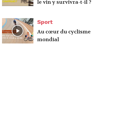
le vin y survivra-t-il ?
Sport
Au cœur du cyclisme
mondial