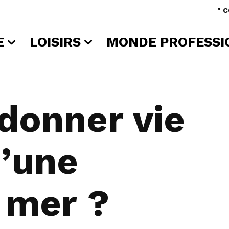
" 
E
LOISIRS
MONDE PROFESSI
onner vie
d’une
 mer ?