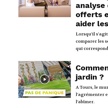
analyse 
offerts 
aider le
Lorsqu'il s'agi
comparer les s
qui correspond 
Comment
jardin ?
A Tours, le mu
l’agrémenter et
l’abîmer.