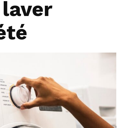
laver
été