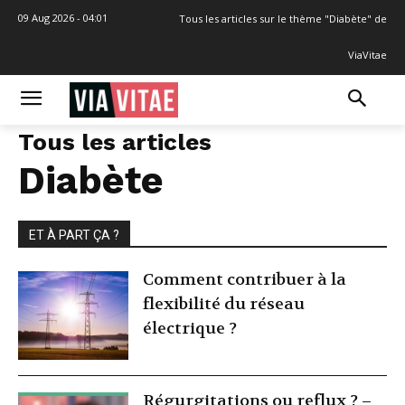
09 Aug 2026 - 04:01
Tous les articles sur le thème "Diabète" de
ViaVitae
Tous les articles
Diabète
ET À PART ÇA ?
Comment contribuer à la
flexibilité du réseau
électrique ?
Régurgitations ou reflux ? –