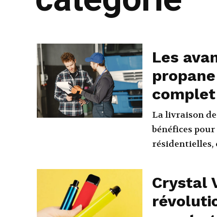
Les avan
propane
complet
La livraison d
bénéfices pour l
résidentielles,
Crystal 
révoluti