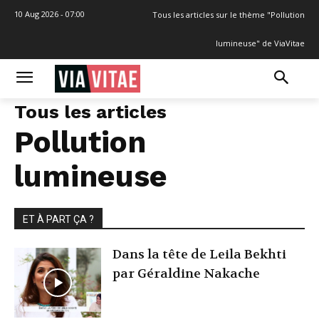
10 Aug 2026 - 07:00
Tous les articles sur le thème "Pollution
lumineuse" de ViaVitae
Tous les articles
Pollution
lumineuse
ET À PART ÇA ?
Dans la tête de Leila Bekhti
par Géraldine Nakache