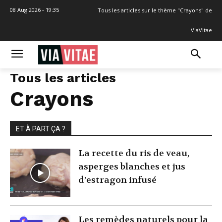
08 Aug 2026 - 19:35
Tous les articles sur le thème "Crayons" de
ViaVitae
Tous les articles
Crayons
ET À PART ÇA ?
La recette du ris de veau,
asperges blanches et jus
d’estragon infusé
Les remèdes naturels pour la