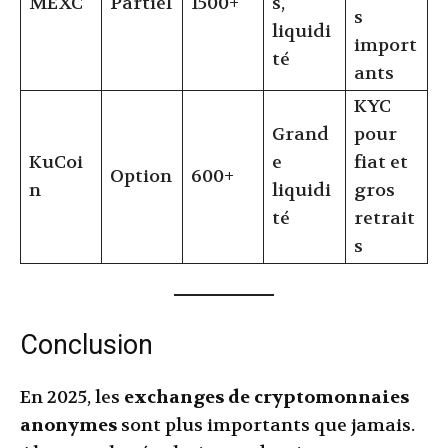
MEXC
Partiel
1500+
s,
s
liquidi
import
té
ants
KYC
Grand
pour
KuCoi
e
fiat et
Option
600+
n
liquidi
gros
té
retrait
s
Conclusion
En 2025, les
exchanges de cryptomonnaies
anonymes
sont plus importants que jamais.