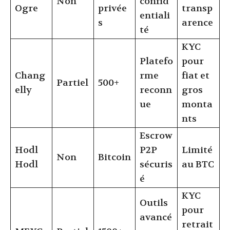
Non
confid
Ogre
privée
transp
entiali
s
arence
té
KYC
Platefo
pour
Chang
rme
fiat et
Partiel
500+
elly
reconn
gros
ue
monta
nts
Escrow
Hodl
P2P
Limité
Non
Bitcoin
Hodl
sécuris
au BTC
é
KYC
Outils
pour
avancé
retrait