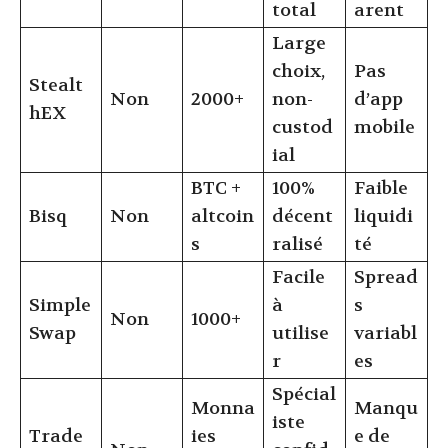
total
arent
Large
choix,
Pas
Stealt
Non
2000+
non-
d’app
hEX
custod
mobile
ial
BTC +
100%
Faible
Bisq
Non
altcoin
décent
liquidi
s
ralisé
té
Facile
Spread
Simple
à
s
Non
1000+
Swap
utilise
variabl
r
es
Spécial
Monna
Manqu
iste
Trade
ies
e de