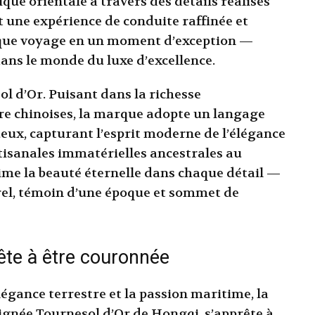
que orientale à travers des détails réalisés
t une expérience de conduite raffinée et
que voyage en un moment d’exception —
dans le monde du luxe d’excellence.
ol d’Or. Puisant dans la richesse
ture chinoises, la marque adopte un langage
ueux, capturant l’esprit moderne de l’élégance
tisanales immatérielles ancestrales au
ime la beauté éternelle dans chaque détail —
urel, témoin d’une époque et sommet de
ête à être couronnée
légance terrestre et la passion maritime, la
ignée Tournesol d’Or de Hongqi, s’apprête à