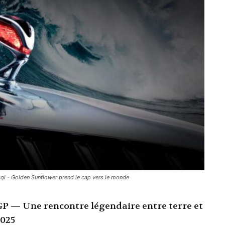
gqi - Golden Sunflower prend le cap vers le monde
GP — Une rencontre légendaire entre terre et
2025